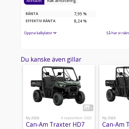
Annuitet
Rak amortering
7,95 %
RÄNTA
8,24
%
EFFEKTIV RÄNTA
Öppna kalkylator
Så har vi räkn
Du kanske även gillar
5
1
9 juli
Ny 2026
4 september 2025
Ny 2026
XU
Can-Am Traxter HD7
Can-Am T