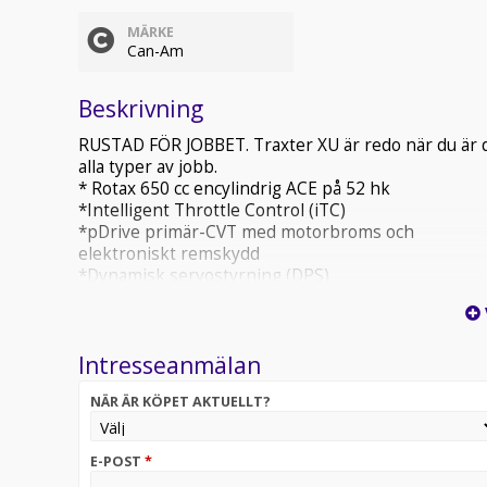
MÄRKE
Can-Am
Beskrivning
RUSTAD FÖR JOBBET. Traxter XU är redo när du är d
alla typer av jobb.
* Rotax 650 cc encylindrig ACE på 52 hk
*Intelligent Throttle Control (iTC)
*pDrive primär-CVT med motorbroms och
elektroniskt remskydd
*Dynamisk servostyrning (DPS)
*Full värmare
*2 041 kg vinsch med linstyrrulle
*RF DESS-nyckel med start-/stoppknapp
Intresseanmälan
Finans ordnas med eller utan handpenning.
NÄR ÄR KÖPET AKTUELLT?
VI tar byten skoter.atv.vattenskoter.mc
Välkommen till oss på Bohlin`s
E-POST
*