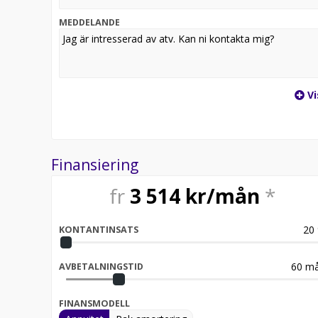
MEDDELANDE
Vi
Finansiering
fr
3 514
kr/mån
*
20
KONTANTINSATS
60
må
AVBETALNINGSTID
FINANSMODELL