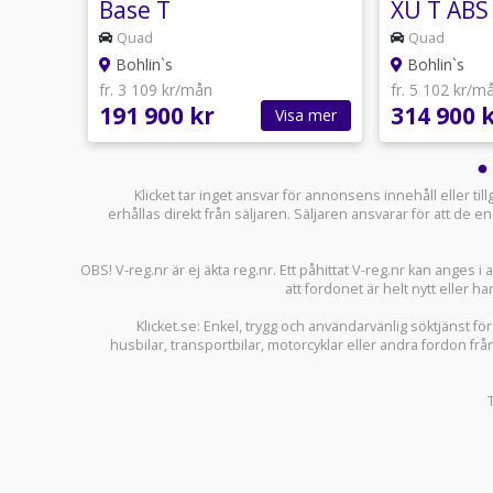
Base T
XU T ABS
Quad
Quad
Bohlin`s
Bohlin`s
fr. 3 109 kr/mån
fr. 5 102 kr/m
191 900 kr
314 900 
sa mer
Visa mer
Klicket tar inget ansvar för annonsens innehåll eller ti
erhållas direkt från säljaren. Säljaren ansvarar för att de
OBS! V-reg.nr är ej äkta reg.nr. Ett påhittat V-reg.nr kan anges 
att fordonet är helt nytt eller ha
Klicket.se
: Enkel, trygg och användarvänlig söktjänst fö
husbilar
,
transportbilar
,
motorcyklar
eller andra fordon frå