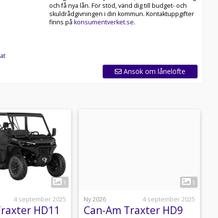
och få nya lån. För stöd, vänd dig till budget- och
skuldrådgivningen i din kommun. Kontaktuppgifter
finns på
konsumentverket.se
.
at
Ansök om lånelöfte
1
1
4 september 2025
Ny 2026
4 september 2025
N
raxter HD11
Can-Am Traxter HD9