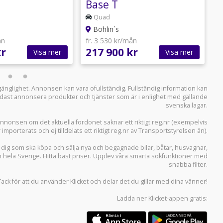
Base T
Quad
Bohlin`s
ån
fr. 3 530 kr/mån
f
kr
217 900 kr
2
Visa mer
Visa mer
llgänglighet. Annonsen kan vara ofullständig. Fullständig information kan
 endast annonsera produkter och tjänster som är i enlighet med gällande
svenska lagar.
i annonsen om det aktuella fordonet saknar ett riktigt reg.nr (exempelvis
r importerats och ej tilldelats ett riktigt reg.nr av Transportstyrelsen än).
r dig som ska köpa och sälja
nya och begagnade bilar
,
båtar
,
husvagnar
,
n hela Sverige. Hitta bäst priser. Upplev våra smarta sökfunktioner med
snabba filter.
Tack för att du använder
Klicket
och delar det du gillar med dina vänner!
Ladda ner
Klicket-appen
gratis: