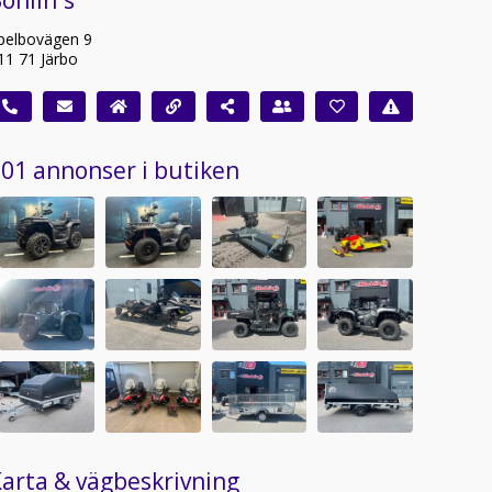
ohlin`s
pelbovägen 9
11 71 Järbo
01 annonser i butiken
arta & vägbeskrivning