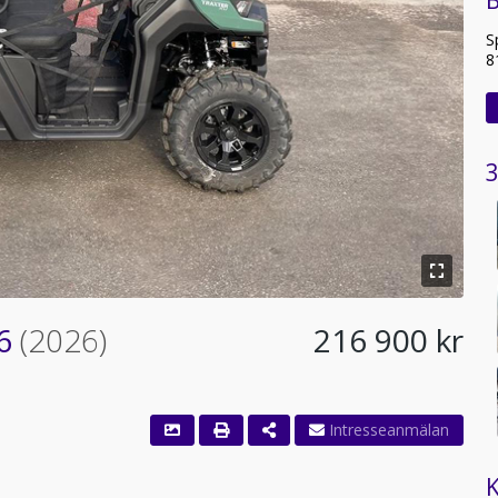
B
S
8
3
26
(2026)
216 900 kr
K