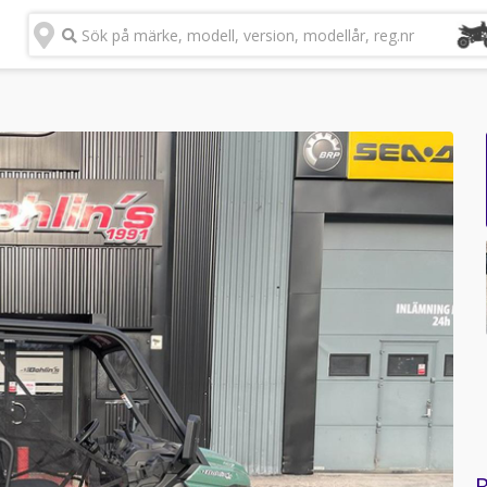
Sök på märke, modell, version, modellår, reg.nr