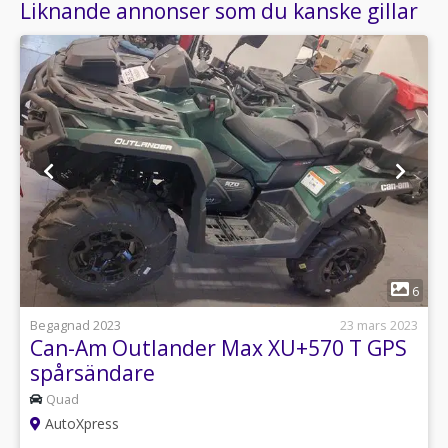
Liknande annonser som du kanske gillar
1
6
Begagnad 2023
23 mars 2023
Can-Am Outlander Max XU+570 T GPS
spårsändare
Quad
AutoXpress