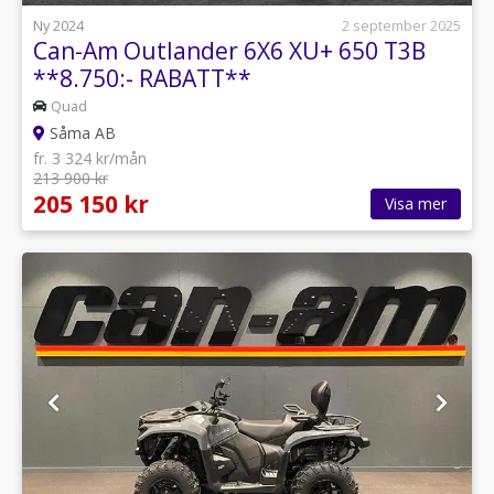
Ny 2024
2 september 2025
Can-Am Outlander 6X6 XU+ 650 T3B
**8.750:- RABATT**
Quad
Såma AB
fr. 3 324 kr/mån
213 900 kr
205 150 kr
Visa mer