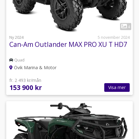
1
4
Ny 2024
5 november 2024
Can-Am Outlander MAX PRO XU T HD7
Quad
Övik Marina & Motor
fr. 2 493 kr/mån
153 900 kr
Visa mer