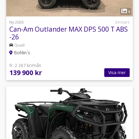
1
4
Ny 2026
24 mars
Can-Am Outlander MAX DPS 500 T ABS
-26
Quad
Bohlin`s
fr. 2 267 kr/mån
139 900 kr
Visa mer