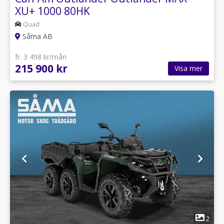
XU+ 1000 80HK
Quad
Såma AB
fr. 3 498 kr/mån
215 900 kr
Visa mer
1
2