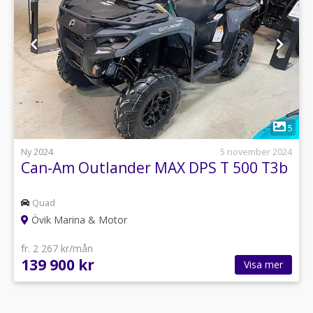
1
5
Ny 2024
5 november 2024
Can-Am Outlander MAX DPS T 500 T3b
Quad
Övik Marina & Motor
fr. 2 267 kr/mån
139 900 kr
Visa mer