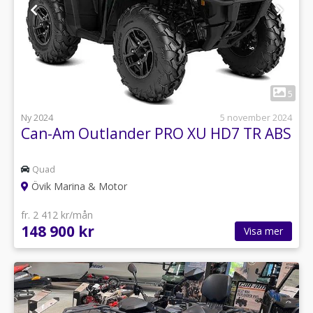
1
5
Ny 2024
5 november 2024
Can-Am Outlander PRO XU HD7 TR ABS
Quad
Övik Marina & Motor
fr. 2 412 kr/mån
148 900 kr
Visa mer