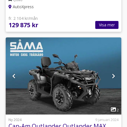
AutoXpress
fr. 2 104 kr/mån
129 875 kr
Visa mer
1
2
Ny 2024
9 januari 2024
Can-Am Outlander Outlander MAX