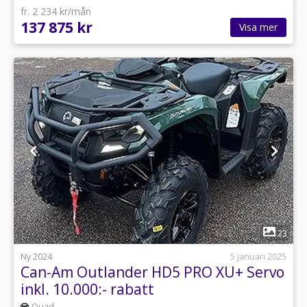
fr. 2 234 kr/mån
137 875 kr
Visa mer
1
23
Ny 2024
5 januari 2025
Can-Am Outlander HD5 PRO XU+ Servo
inkl. 10.000:- rabatt
Quad