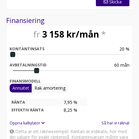
Skicka
Fyrhjuling, 4-hjuling, ATV, UTV, Traktorregistrerad,
Terrängregistrerad, Vägregistrerad, Terrängfordon,
Offroad, 4x4, Utility, Sport, Arbete, Jakt, Gård,
Finansiering
Transport, Vinter, Plog, Winch, Dragkrok, Däck, Service,
Tillbehör, Säkerhet, Bensin, Elektrisk, Begagnad,
fr
3 158
kr/mån
*
Moms, Avdragbar, EPS, Polaris, Can-Am, Yamaha,
Suzuki, Honda, Kawasaki, CFMOTO, TGB, Linhai, Goes,
20
%
Kymco, ArcticCat, Sportsman, Scrambler, Ranger,
KONTANTINSATS
General, RZR, Outlander, Traxter, Maverick, UForce,
ZForce, CForce, 125, 250, 500, 570, 650, 750, 850, 1000,
60
mån
AVBETALNINGSTID
Östergötland, Linköping, Norrköping, Söderköping,
Valdemarsvik, Västervik, Kalmar, Mjölby
FINANSMODELL
Annuitet
Rak amortering
7,95 %
RÄNTA
8,25
%
EFFEKTIV RÄNTA
Öppna kalkylator
Så har vi räknat
Detta är ett räkneexempel. Räntan är indikativ, hör med
din säljare för exakt räntenivå. Kontantinsatsen måste vara