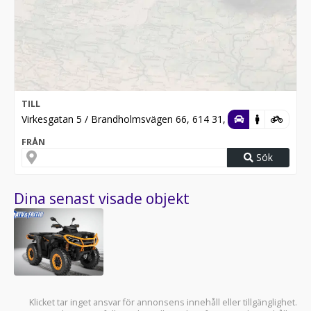
TILL
Virkesgatan 5 / Brandholmsvägen 66, 614 31, Söderköping
FRÅN
Sök
Dina senast visade objekt
Klicket tar inget ansvar för annonsens innehåll eller tillgänglighet.