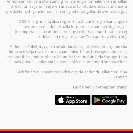
Annonsen kan vara ofullständig. Fullständig information kan erhållas
direkt från säljaren. Säljaren ansvarar för att de endast annonsera
produkter och tjänster som är i enlighet med gällande svenska lagar.
OBS! V-reg.nr är ej äkta reg.nr. Ett påhittat V-reg.nr kan anges i
annonsen om det aktuella fordonet saknar ett riktigt reg.nr
(exempelvis att fordonet är helt nytt eller har importerats och ej
tilldelats ett riktigt reg.nr av Transportstyrelsen än).
Klicket.se
: Enkel, trygg och användarvänlig söktjänst för dig som ska
köpa och sälja
nya och begagnade bilar
,
båtar
,
husvagnar
,
husbilar
,
transportbilar
,
motorcyklar
eller andra fordon från hela Sverige. Hitta
bäst priser. Upplev våra smarta sökfunktioner med snabba filter.
Tack för att du använder
Klicket
och delar det du gillar med dina
vänner!
Ladda ner
Klicket-appen
gratis: