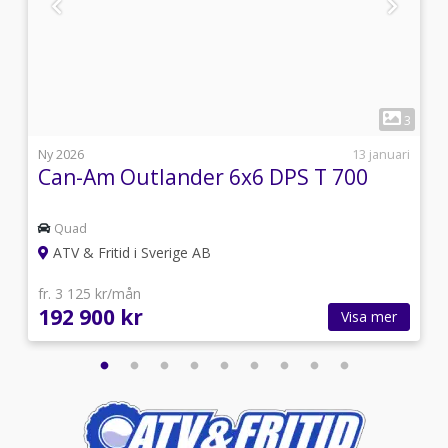
1
6
3
7
Ny 2026
13 januari
Can-Am Outlander 6x6 DPS T 700
Quad
ATV & Fritid i Sverige AB
fr. 3 125 kr/mån
192 900 kr
Visa mer