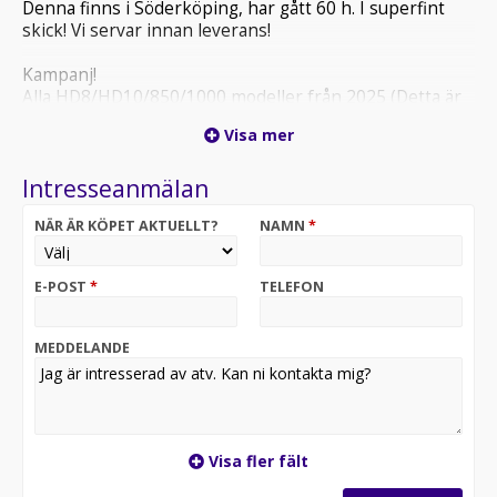
Denna finns i Söderköping, har gått 60 h. I superfint
skick! Vi servar innan leverans!
Kampanj!
Alla HD8/HD10/850/1000 modeller från 2025 (Detta är
sista -25 modellen vi har kvar)
Visa mer
12.000 kr rabatt
Gäller t.o.m. 31 Maj
Intresseanmälan
SKU# 4HSD
NÄR ÄR KÖPET AKTUELLT?
NAMN
*
ATV & Fritid har fordon i både Söderköping och
Nyköping. Kontakta oss innan du besöker butiken.
E-POST
*
TELEFON
Vi samarbetar med flera finansbolag och kan erbjuda
bra finansieringsvillkor.
MEDDELANDE
Varmt välkomna in till våra butiker!
Virkesgatan 5
Brandholmsvägen 66
Visa fler fält
Sökord: