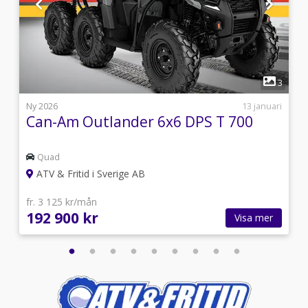
sportsman, scrambler, ranger, kinetic, general, rzr,
outlander, Traxter, Maverick
1
6
3
7
Ny 2026
13 januari
Can-Am Outlander 6x6 DPS T 700
Quad
ATV & Fritid i Sverige AB
fr. 3 125 kr/mån
192 900 kr
Visa mer