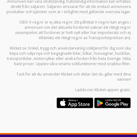
Annonsen kan vara ofullständig. Fullständig information kan erhållas
direkt från säljaren. Säljaren ansvarar för att de endast annonsera
produkter och tjänster som är i enlighet med gällande svenska lagar.
OBS! V-reg.nr är ej äkta reg.nr. Ett påhittat V-reg.nr kan anges i
annonsen om det aktuella fordonet saknar ett riktigt reg.nr
(exempelvis att fordonet är helt nytt eller har importerats och ej
tilldelats ett riktigt reg.nr av Transportstyrelsen än).
Klicket.se
: Enkel, trygg och användarvänlig söktjänst för dig som ska
köpa och sälja
nya och begagnade bilar
,
båtar
,
husvagnar
,
husbilar
,
transportbilar
,
motorcyklar
eller andra fordon från hela Sverige. Hitta
bäst priser. Upplev våra smarta sökfunktioner med snabba filter.
Tack för att du använder
Klicket
och delar det du gillar med dina
vänner!
Ladda ner
Klicket-appen
gratis: