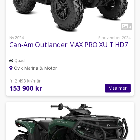
1
4
Ny 2024
5 november 2024
Can-Am Outlander MAX PRO XU T HD7
Quad
Övik Marina & Motor
fr. 2 493 kr/mån
153 900 kr
Visa mer