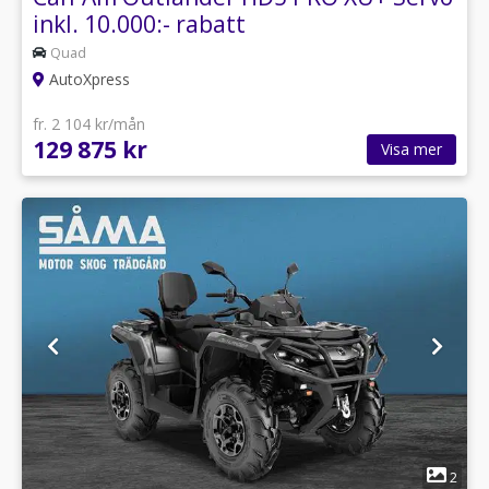
inkl. 10.000:- rabatt
Quad
AutoXpress
fr. 2 104 kr/mån
129 875 kr
Visa mer
1
2