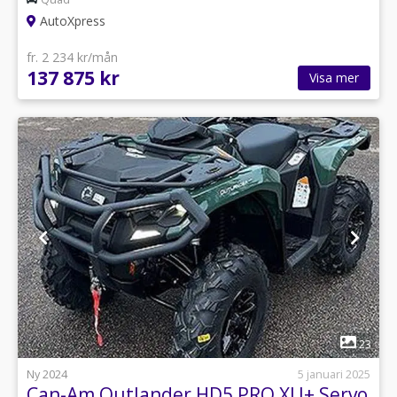
AutoXpress
fr. 2 234 kr/mån
137 875 kr
Visa mer
1
23
Ny 2024
5 januari 2025
Can-Am Outlander HD5 PRO XU+ Servo