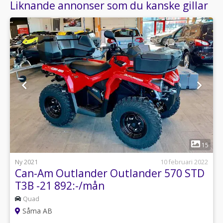
Liknande annonser som du kanske gillar
1
15
Ny 2021
10 februari 2022
Can-Am Outlander Outlander 570 STD
T3B -21 892:-/mån
Quad
Såma AB