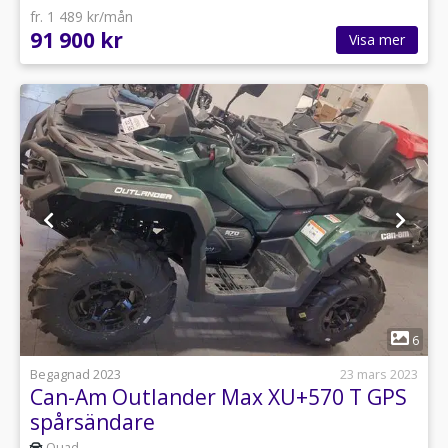
fr. 1 489 kr/mån
91 900 kr
Visa mer
1
6
Begagnad 2023
23 mars 2023
Can-Am Outlander Max XU+570 T GPS
spårsändare
Quad