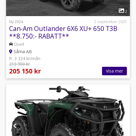
1
2
Ny 2024
2 september 2025
Can-Am Outlander 6X6 XU+ 650 T3B
**8.750:- RABATT**
Quad
Såma AB
fr. 3 324 kr/mån
213 900 kr
205 150 kr
Visa mer