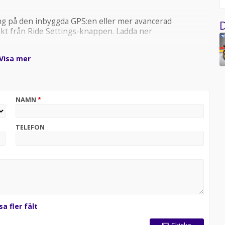
ng på den inbyggda GPS:en eller mer avancerad
D
kt från Ride Settings-knappen. Ladda ner
Visa mer
halvaktiv fjädringsteknik, som anpassar sig till den
itet och leverera de mjukaste åkturerna någonsin.
NAMN
*
c V-twin-motor – levererar 101 hk på 1000R och 82 hk på
TELEFON
ervinna alla leder och tuffa jobb.
h Intelligent Engine Braking (iEB).
sa fler fält
 bättre respons, hållbarhet och vridmoment.