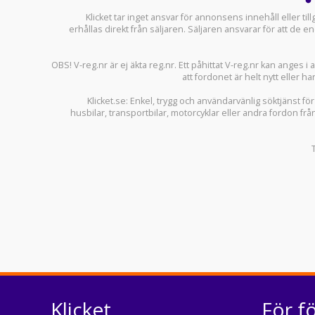
Klicket tar inget ansvar för annonsens innehåll eller ti
erhållas direkt från säljaren. Säljaren ansvarar för att de
OBS! V-reg.nr är ej äkta reg.nr. Ett påhittat V-reg.nr kan anges 
att fordonet är helt nytt eller ha
Klicket.se
: Enkel, trygg och användarvänlig söktjänst fö
husbilar
,
transportbilar
,
motorcyklar
eller andra fordon frå
Klicket
För f