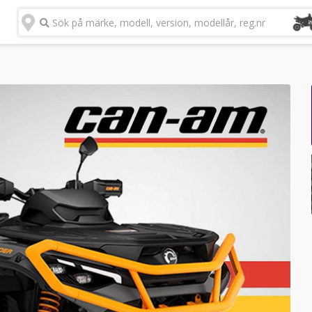
Sök på märke, modell, version, modellår, reg.nr