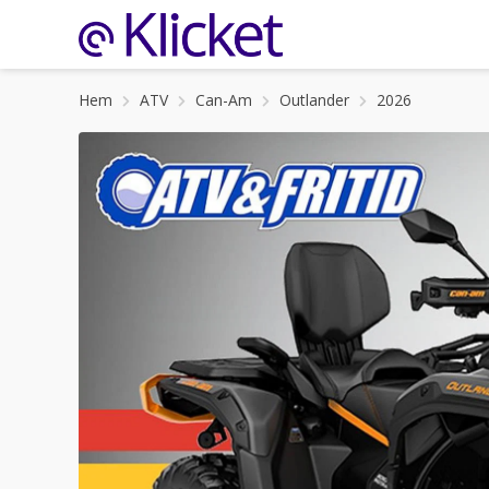
Hem
ATV
Can-Am
Outlander
2026