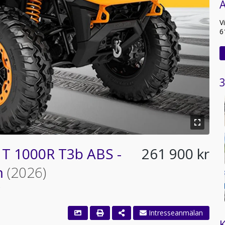
A
V
6
3
T 1000R T3b ABS -
261 900 kr
m
(2026)
Intresseanmälan
K