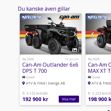
ATV & Fritid har fordon i både Söderköping och Ny
Du kanske även gillar
Vi samarbetar med flera finansbolag och kan erbjuda
Varmt välkomna in till våra butiker!
Virkesgatan 5
Brandholmsvägen 66
1
6
3
Sökord:
Fyrhjuling, 4-hjuling, ATV, UTV, Traktorregistrerad
usti 07:17
Ny 2026
13 januari
Ny 2026
Offroad, 4x4, Utility, Sport, Arbete, Jakt, Gård, Tra
r
Can-Am Outlander 6x6
Can-Am O
Tillbehör, Säkerhet, Bensin, Elektrisk, Begagnad, 
DPS T 700
MAX XT T
Honda, Kawasaki, CFMOTO, TGB, Linhai, Goes, Kymco
RZR, Outlander, Traxter, Maverick, UForce, ZForce, 
Quad
Quad
Östergötland, Linköping, Norrköping, Söderköping,
ATV & Fritid i Sverige AB
ATV & Fritid
fr. 3 125 kr/mån
fr. 3 223 kr/m
192 900 kr
198 900 
sa mer
Visa mer