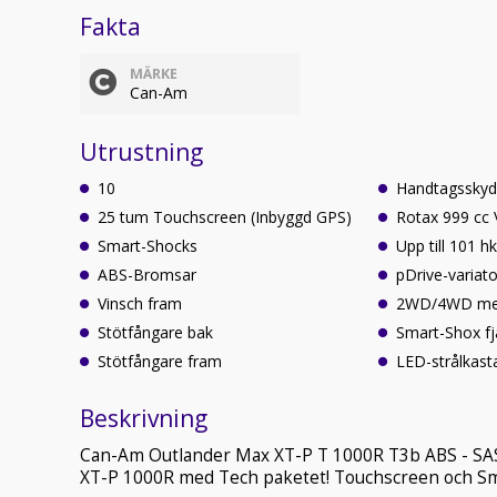
Fakta
MÄRKE
Can-Am
Utrustning
10
Handtagssky
25 tum Touchscreen (Inbyggd GPS)
Rotax 999 cc 
Smart-Shocks
Upp till 101 h
ABS-Bromsar
pDrive-variato
Vinsch fram
2WD/4WD med 
Stötfångare bak
Smart-Shox fj
Stötfångare fram
LED-strålkast
Beskrivning
Can-Am Outlander Max XT-P T 1000R T3b ABS - SA
XT-P 1000R med Tech paketet! Touchscreen och S