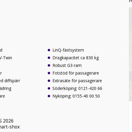
dd
LinQ-fästsystem
V-Twin
Dragkapacitet ca 830 kg
k
Robust G3-ram
r
Fotstöd för passagerare
diffspärr
Extrasäte för passagerare
ädring
Söderköping: 0121-420 66
are
Nyköping: 0155-40 00 50
S 2026
mart-shox