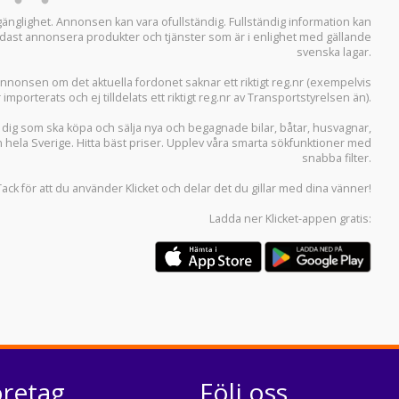
llgänglighet. Annonsen kan vara ofullständig. Fullständig information kan
 endast annonsera produkter och tjänster som är i enlighet med gällande
svenska lagar.
i annonsen om det aktuella fordonet saknar ett riktigt reg.nr (exempelvis
r importerats och ej tilldelats ett riktigt reg.nr av Transportstyrelsen än).
r dig som ska köpa och sälja
nya och begagnade bilar
,
båtar
,
husvagnar
,
n hela Sverige. Hitta bäst priser. Upplev våra smarta sökfunktioner med
snabba filter.
Tack för att du använder
Klicket
och delar det du gillar med dina vänner!
Ladda ner
Klicket-appen
gratis:
öretag
Följ oss