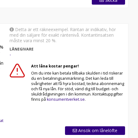
Skicka
nt, förbättrar hållbarheten och variatorremmens
Detta är ett räkneexempel. Räntan är indikativ, hör
med din säljare för exakt räntenivå. Kontantinsatsen
måste vara minst 20 %.
%
LÅNEGIVARE
esign
-
tt ta sig över hinder och diken
n
l
Att låna kostar pengar!
Om du inte kan betala tillbaka skulden i tid riskerar
re som minskar ljud och underhåll och ökar
du en betalningsanmärkning. Det kan leda till
svårigheter att få hyra bostad, teckna abonnemang
och få nya lån. För stöd, vänd dig till budget- och
skuldrådgivningen i din kommun. Kontaktuppgifter
finns på
konsumentverket.se
.
valda paket
och vattentät
och vattentät
at
d enkel kompatibilitet med LinQ-tillbehör
Ansök om lånelöfte