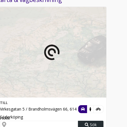
TILL
Virkesgatan 5 / Brandholmsvägen 66, 614 31,
Söderköping
FRÅN
Sök