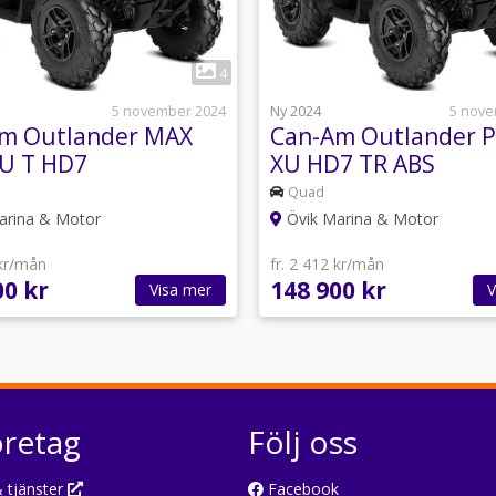
1
1
4
5 november 2024
Ny 2024
5 nove
m Outlander MAX
Can-Am Outlander 
U T HD7
XU HD7 TR ABS
Quad
arina & Motor
Övik Marina & Motor
 kr/mån
fr. 2 412 kr/mån
00 kr
148 900 kr
Visa mer
V
öretag
Följ oss
 tjänster
Facebook