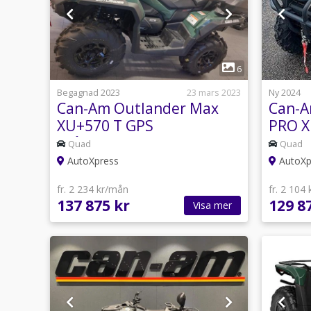
1
6
Begagnad 2023
23 mars 2023
Ny 2024
Can-Am Outlander Max
Can-A
XU+570 T GPS
PRO X
spårsändare
10.000
Quad
Quad
AutoXpress
AutoXp
fr. 2 234 kr/mån
fr. 2 104
137 875 kr
129 8
Visa mer