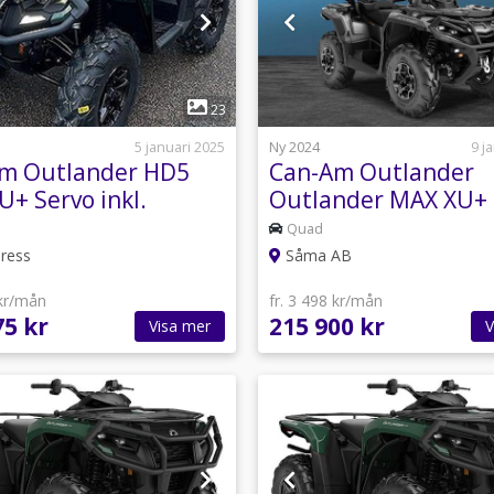
1
1
23
5 januari 2025
Ny 2024
9 j
m Outlander HD5
Can-Am Outlander
U+ Servo inkl.
Outlander MAX XU+
:- rabatt
80HK
Quad
ress
Såma AB
 kr/mån
fr. 3 498 kr/mån
75 kr
215 900 kr
Visa mer
V