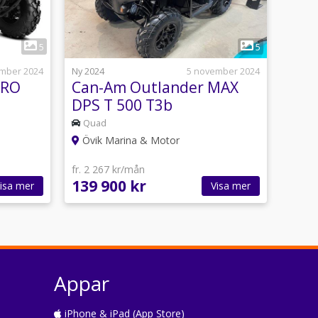
1
5
5
mber 2024
Ny 2024
5 november 2024
PRO
Can-Am Outlander MAX
DPS T 500 T3b
Quad
Övik Marina & Motor
fr. 2 267 kr/mån
139 900 kr
isa mer
Visa mer
Appar
iPhone & iPad (App Store)