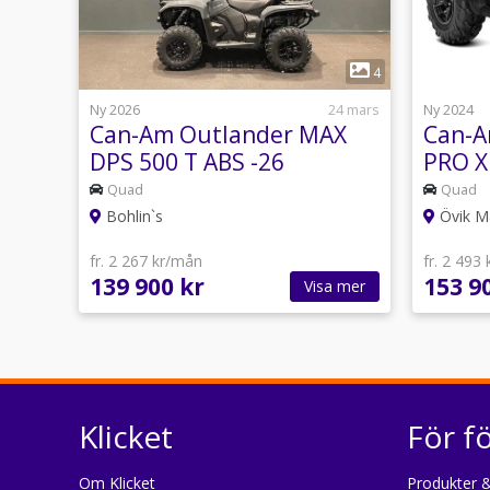
1
4
Ny 2026
24 mars
Ny 2024
Can-Am Outlander MAX
Can-A
DPS 500 T ABS -26
PRO X
Quad
Quad
Bohlin`s
Övik M
fr. 2 267 kr/mån
fr. 2 493
139 900 kr
153 9
Visa mer
Klicket
För f
Om Klicket
Produkter &