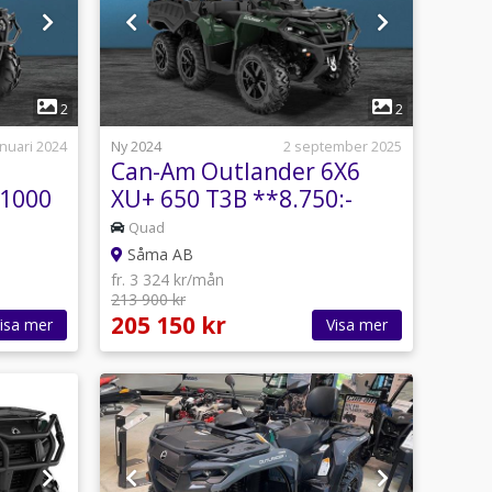
1
2
2
anuari 2024
Ny 2024
2 september 2025
Can-Am Outlander 6X6
 1000
XU+ 650 T3B **8.750:-
RABATT**
Quad
Såma AB
fr. 3 324 kr/mån
213 900 kr
205 150 kr
isa mer
Visa mer