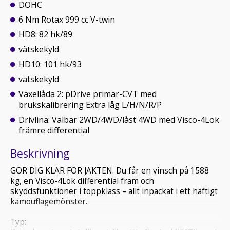
DOHC
6 Nm Rotax 999 cc V-twin
HD8: 82 hk/89
vätskekyld
HD10: 101 hk/93
vätskekyld
Växellåda 2: pDrive primär-CVT med
brukskalibrering Extra låg L/H/N/R/P
Drivlina: Valbar 2WD/4WD/låst 4WD med Visco-4Lok
främre differential
Beskrivning
GÖR DIG KLAR FÖR JAKTEN. Du får en vinsch på 1588
kg, en Visco-4Lok differential fram och
skyddsfunktioner i toppklass – allt inpackat i ett häftigt
kamouflagemönster.
Typ: