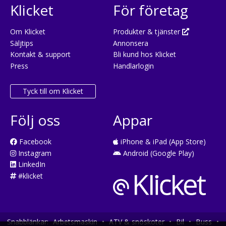
Klicket
För företag
Om Klicket
Produkter & tjänster
Säljtips
Annonsera
Kontakt & support
Bli kund hos Klicket
Press
Handlarlogin
Tyck till om Klicket
Följ oss
Appar
Facebook
iPhone & iPad (App Store)
Instagram
Android (Google Play)
LinkedIn
#klicket
Snabblänkar:
Arbetsmaskin
•
ATV & snöskoter
•
Bil
•
Buss
•