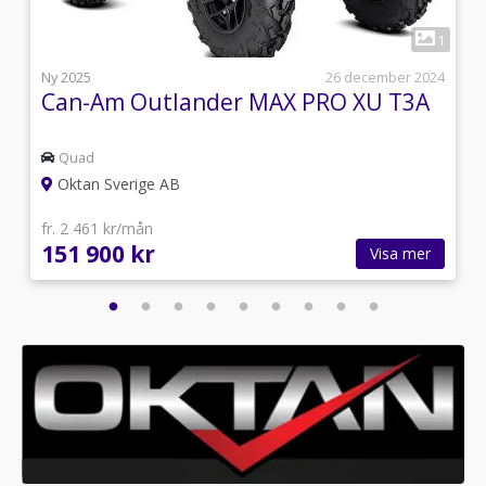
1
1
l
Ny 2025
26 december 2024
Can-Am Outlander MAX PRO XU T3A
Quad
Oktan Sverige AB
fr. 2 461 kr/mån
151 900 kr
Visa mer