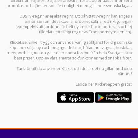
direkt från säljaren. Säljaren ansvarar för att de endast annonsera
produkter och tjänster som är i enlighet med gällande svenska lagar.
OBS! V-reg.nr är ej äkta reg.nr. Ett påhittat V-reg.nr kan anges i
annonsen om det aktuella fordonet saknar ett riktigt reg.nr
(exempelvis att fordonet är helt nytt eller har importerats och ej
tilldelats ett riktigt reg.nr av Transportstyrelsen än).
Klicket.se
: Enkel, trygg och användarvänlig söktjänst för dig som ska
köpa och sälja
nya och begagnade bilar
,
båtar
,
husvagnar
,
husbilar
,
transportbilar
,
motorcyklar
eller andra fordon från hela Sverige. Hitta
bäst priser. Upplev våra smarta sökfunktioner med snabba filter.
Tack för att du använder
Klicket
och delar det du gillar med dina
vänner!
Ladda ner
Klicket-appen
gratis: