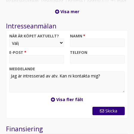
Bränslesystem: Intelligent Throttle Control (iTC™) med
elektronisk bränsleinsprutning (EFI)
Visa mer
Förarassistans:
Lägen för arbete/standard/sport
Intresseanmälan
Intelligent Engine Braking (iEB™)
Hastighetsbegränsare
NÄR ÄR KÖPET AKTUELLT?
NAMN
*
Servostyrning
Dynamisk servostyrning (DPS) med tre lägen
E-POST
*
TELEFON
Oktan Sverige AB
MEDDELANDE
Visa fler fält
Skicka
Finansiering