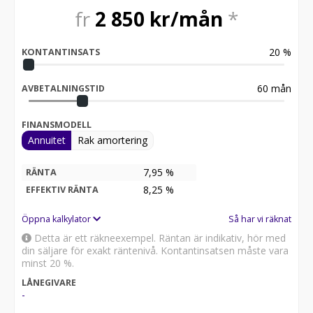
fr
2 850
kr/mån
*
20
%
KONTANTINSATS
60
mån
AVBETALNINGSTID
FINANSMODELL
Annuitet
Rak amortering
7,95 %
RÄNTA
8,25
%
EFFEKTIV RÄNTA
Öppna kalkylator
Så har vi räknat
Detta är ett räkneexempel. Räntan är indikativ, hör med
din säljare för exakt räntenivå. Kontantinsatsen måste vara
minst 20 %.
LÅNEGIVARE
-