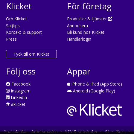
Klicket
För företag
Om Klicket
Produkter & tjänster
Säljtips
Annonsera
Kontakt & support
Bli kund hos Klicket
Press
Handlarlogin
Tyck till om Klicket
Följ oss
Appar
Facebook
iPhone & iPad (App Store)
Instagram
Android (Google Play)
LinkedIn
#klicket
Snabblänkar:
Arbetsmaskin
•
ATV & snöskoter
•
Bil
•
Buss
•