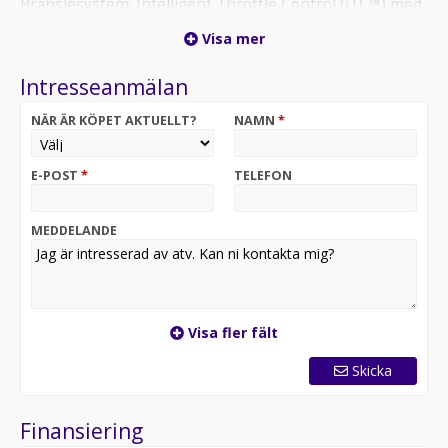
Bränslesystem: Intelligent Throttle Control (iTC™) med
elektronisk bränsleinsprutning (EFI)
Visa mer
Förarassistans:
Lägen för arbete/standard/sport
Intresseanmälan
Intelligent Engine Braking (iEB™)
Hastighetsbegränsare
NÄR ÄR KÖPET AKTUELLT?
NAMN
*
Servostyrning
Dynamisk servostyrning (DPS) med tre lägen
E-POST
*
TELEFON
Oktan Sverige AB
MEDDELANDE
Visa fler fält
Skicka
Finansiering