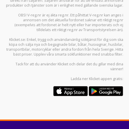
direkt från säljaren. Säljaren ansvarar för att de endast annonsera
produkter och tjänster som är i enlighet med gällande svenska lagar.
OBS! V-reg.nr är ej äkta reg.nr. Ett påhittat V-reg.nr kan anges i
annonsen om det aktuella fordonet saknar ett riktigt reg.nr
(exempelvis att fordonet är helt nytt eller har importerats och ej
tilldelats ett riktigt reg.nr av Transportstyrelsen än).
Klicket.se
: Enkel, trygg och användarvänlig söktjänst för dig som ska
köpa och sälja
nya och begagnade bilar
,
båtar
,
husvagnar
,
husbilar
,
transportbilar
,
motorcyklar
eller andra fordon från hela Sverige. Hitta
bäst priser. Upplev våra smarta sökfunktioner med snabba filter.
Tack för att du använder
Klicket
och delar det du gillar med dina
vänner!
Ladda ner
Klicket-appen
gratis: