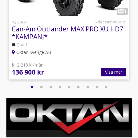
1
1
l
Ny 2025
6 december 2025
Can-Am Outlander MAX PRO XU HD7
*KAMPANJ*
Quad
Oktan Sverige AB
fr. 2 218 kr/mån
136 900 kr
Visa mer