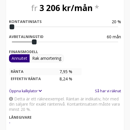
fr
3 206
kr/mån
*
20
%
KONTANTINSATS
60
mån
AVBETALNINGSTID
FINANSMODELL
Annuitet
Rak amortering
7,95 %
RÄNTA
8,24
%
EFFEKTIV RÄNTA
Öppna kalkylator
Så har vi räknat
Detta är ett räkneexempel. Räntan är indikativ, hör med
din säljare för exakt räntenivå. Kontantinsatsen måste vara
minst 20 %.
LÅNEGIVARE
-