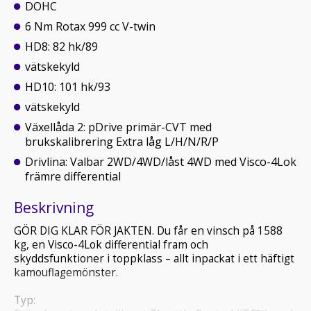
DOHC
6 Nm Rotax 999 cc V-twin
HD8: 82 hk/89
vätskekyld
HD10: 101 hk/93
vätskekyld
Växellåda 2: pDrive primär-CVT med
brukskalibrering Extra låg L/H/N/R/P
Drivlina: Valbar 2WD/4WD/låst 4WD med Visco-4Lok
främre differential
Beskrivning
GÖR DIG KLAR FÖR JAKTEN. Du får en vinsch på 1588
kg, en Visco-4Lok differential fram och
skyddsfunktioner i toppklass – allt inpackat i ett häftigt
kamouflagemönster.
Typ: