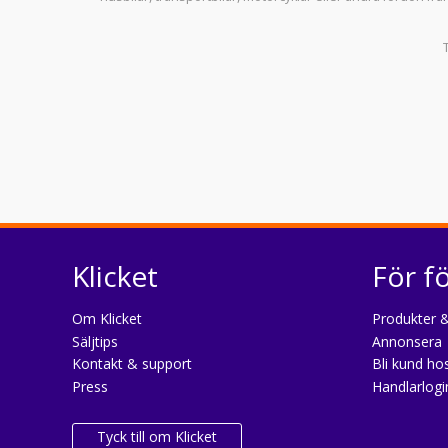
Klicket
För f
Om Klicket
Produkter &
Säljtips
Annonsera
Kontakt & support
Bli kund hos
Press
Handlarlogi
Tyck till om Klicket