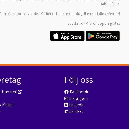
snabba filter.
Tack för att du använder
Klicket
och delar det du gillar med dina vänner!
Ladda ner
Klicket-appen
gratis:
öretag
Följ oss
 tjänster
Facebook
Instagram
 Klicket
LinkedIn
n
#klicket