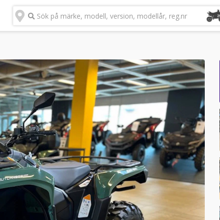
Sök på märke, modell, version, modellår, reg.nr