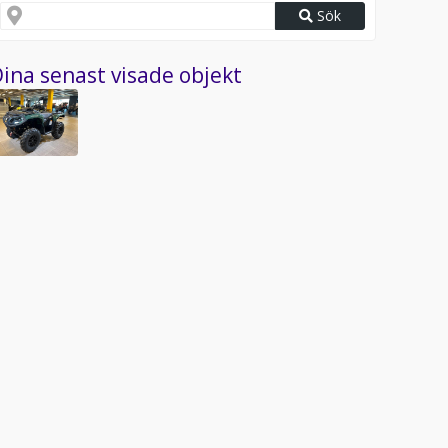
Sök
ina senast visade objekt