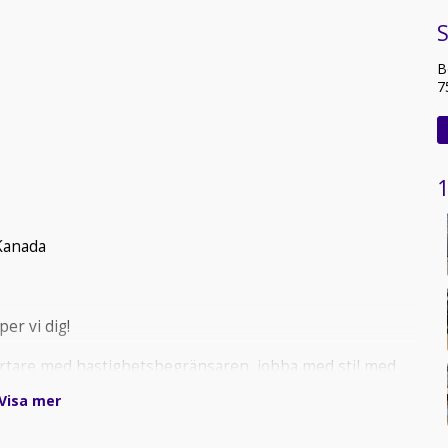
B
7
1
Kanada
per vi dig!
are med hastighetsbegränsaren, jobba med stil med
e skyddsegenskaperna.
Visa mer