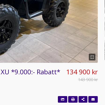
U *9.000:- Rabatt*
134 900 kr
143 900 kr