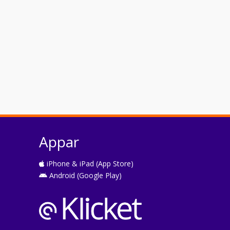
Appar
iPhone & iPad (App Store)
Android (Google Play)