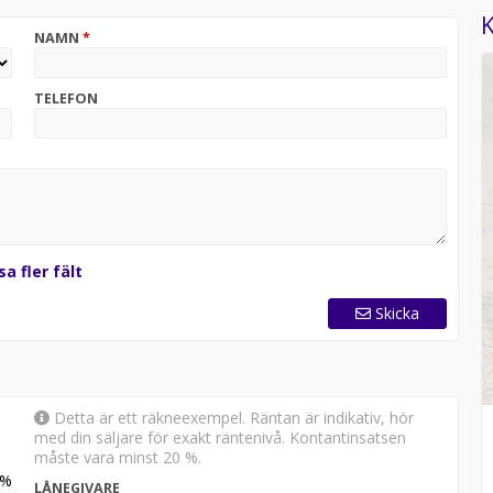
r kom förbi oss direkt.
K
NAMN
*
ska hitta fyrhjulingen som känns rätt för just dig!
 du utrusta din Can-Am enligt egna önskemål. Exempel på
TELEFON
, extra belysning m.m.
sa fler fält
ms fälgar i gjuten aluminium
Skicka
skydd
-laddare
Detta är ett räkneexempel. Räntan är indikativ, hör
k bränsleinsprutning (EFI)
med din säljare för exakt räntenivå. Kontantinsatsen
måste vara minst 20 %.
främre differential
%
LÅNEGIVARE