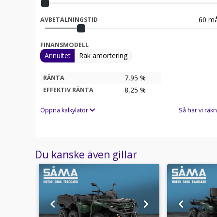
USB-telefonladdare
RF-digitalkodat stöldskyddssystem (D.E.S.S.™)
60
må
AVBETALNINGSTID
Varmt välkommen in för provkörning!
Vi tar inbyten och förmedlingsuppdrag på tex CF 
FINANSMODELL
Am.
Annuitet
Rak amortering
Vi erbjuder finansiering genom Santander, Månadsko
fordon i inbyte, Vi kan även göra ett rent inköp om 
7,95 %
RÄNTA
information
8,25
%
EFFEKTIV RÄNTA
Öppna kalkylator
Så har vi räkn
Du kanske även gillar