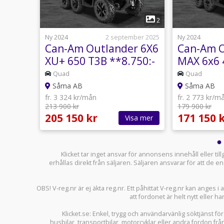
1
6
2
usti 2025
Ny 2024
2 september 2025
Ny 2024
r 6x6
Can-Am Outlander 6X6
Can-Am O
XU+ 650 T3B **8.750:-
MAX 6x6 
RABATT**
KAMPANJ 
Quad
Quad
Såma AB
Såma AB
fr. 3 324 kr/mån
fr. 2 773 kr/m
213 900 kr
179 900 kr
205 150 kr
171 150 
sa mer
Visa mer
Klicket tar inget ansvar för annonsens innehåll eller ti
erhållas direkt från säljaren. Säljaren ansvarar för att de
OBS! V-reg.nr är ej äkta reg.nr. Ett påhittat V-reg.nr kan anges 
att fordonet är helt nytt eller ha
Klicket.se
: Enkel, trygg och användarvänlig söktjänst fö
husbilar
,
transportbilar
,
motorcyklar
eller andra fordon frå