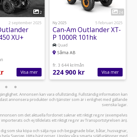
1
1
2
24
2 september 2025
Ny 2025
5 februari 2025
N
utlander
Can-Am Outlander XT-
450 XU+
P 1000R 101hk
8.750:-
*Hemleverans*
1
Quad
Såma AB
ån
f
fr. 3 644 kr/mån
2
kr
224 900 kr
2
Visa mer
Visa mer
llgänglighet. Annonsen kan vara ofullständig. Fullständig information kan
 endast annonsera produkter och tjänster som är i enlighet med gällande
svenska lagar.
i annonsen om det aktuella fordonet saknar ett riktigt reg.nr (exempelvis
r importerats och ej tilldelats ett riktigt reg.nr av Transportstyrelsen än).
r dig som ska köpa och sälja
nya och begagnade bilar
,
båtar
,
husvagnar
,
n hela Sverige. Hitta bäst priser. Upplev våra smarta sökfunktioner med