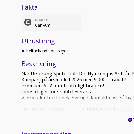
Fakta
MÄRKE
Can-Am
Utrustning
heltäckande bukskydd
Beskrivning
När Ursprung Spelar Roll, Din Nya kompis Är Från 
Kampanj på årsmodell 2026 med 9.000:- i rabatt!
Premium-ATV för ett otroligt bra pris!
Finns i lager för snabb leverans
Vi erbjuder frakt i hela Sverige, kontakta oss så hjäl
DESIGN OCH KAPACITET I TOPPKLASS. Arbeta smart
det djärva, och slappna av tack vare de enaståend
Provkör Can-Am och upplev skillnaden!
Can-Am tål att jämföras mot sina konkurrenter.