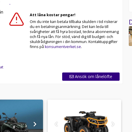
-
n
Att låna kostar pengar!
D
Om du inte kan betala tillbaka skulden i tid riskerar
Goes Segway Polaris Yamaha Kawasaki Suzuki Honda Can
du en betalningsanmärkning. Det kan leda till
svårigheter att få hyra bostad, teckna abonnemang
och få nya lån. För stöd, vänd dig till budget- och
stnad: 1383:- med 20% kontantinsats, Vi tar de flesta
skuldrådgivningen i din kommun. Kontaktuppgifter
du endast vill sälja ditt fordon, Kontakta oss för mer
finns på
konsumentverket.se
.
at
Ansök om lånelöfte