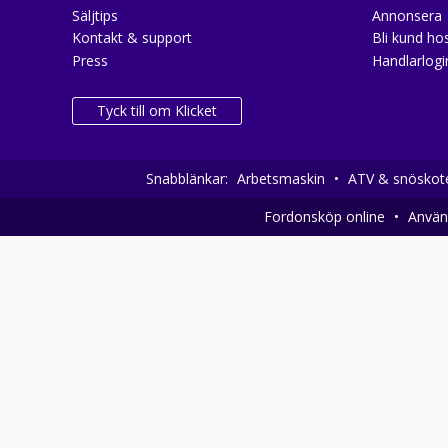
Säljtips
Annonsera
Kontakt & support
Bli kund hos
Press
Handlarlogi
Tyck till om Klicket
Snabblänkar:
Arbetsmaskin
•
ATV & snöskot
Fordonsköp online
•
Använd