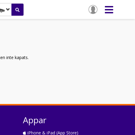
ken inte kapats.
Appar
iPhone & iPad (App Store)