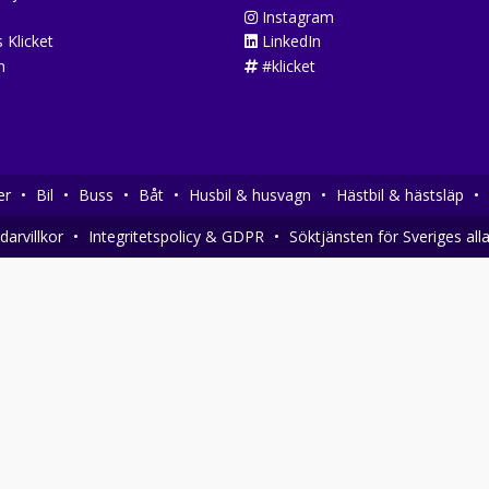
Instagram
 Klicket
LinkedIn
n
#klicket
er
•
Bil
•
Buss
•
Båt
•
Husbil & husvagn
•
Hästbil & hästsläp
•
arvillkor
•
Integritetspolicy & GDPR
•
Söktjänsten för Sveriges all