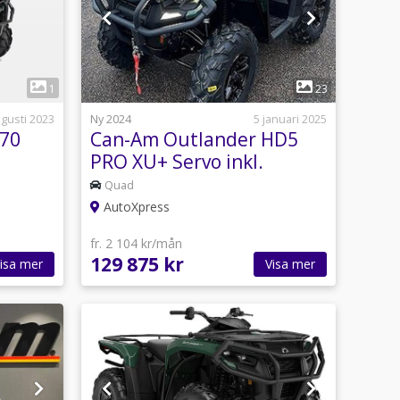
1
1
23
gusti 2023
Ny 2024
5 januari 2025
570
Can-Am Outlander HD5
PRO XU+ Servo inkl.
10.000:- rabatt
Quad
AutoXpress
fr. 2 104 kr/mån
129 875 kr
isa mer
Visa mer