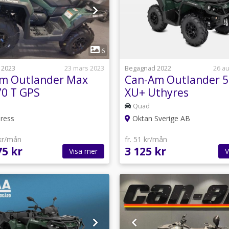
1
6
 2023
23 mars 2023
Begagnad 2022
26 au
m Outlander Max
Can-Am Outlander 
0 T GPS
XU+ Uthyres
ändare
Quad
ress
Oktan Sverige AB
 kr/mån
fr. 51 kr/mån
75 kr
3 125 kr
Visa mer
V