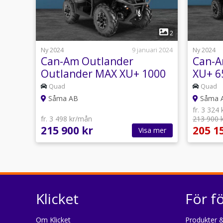
1
2
Ny 2024
9 januari 2024
Ny 2024
Can-Am Outlander
Can-A
Outlander MAX XU+ 1000
XU+ 6
80HK
RABA
Quad
Quad
Såma AB
Såma 
fr. 3 324
fr. 3 498 kr/mån
213 900 
215 900 kr
205 1
Visa mer
Klicket
För f
Om Klicket
Produkter &