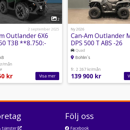
1
1
2
2 september 2025
Ny 2026
m Outlander 6X6
Can-Am Outlander 
50 T3B **8.750:-
DPS 500 T ABS -26
TT**
Quad
AB
Bohlin`s
 kr/mån
kr
fr. 2 267 kr/mån
50 kr
139 900 kr
Visa mer
V
öretag
Följ oss
 tjänster
Facebook