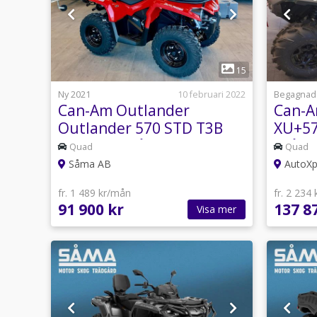
1
15
Ny 2021
10 februari 2022
Begagnad
Can-Am Outlander
Can-A
Outlander 570 STD T3B
XU+57
-21 892:-/mån
spårs
Quad
Quad
Såma AB
AutoXp
fr. 1 489 kr/mån
fr. 2 234
91 900 kr
137 8
Visa mer