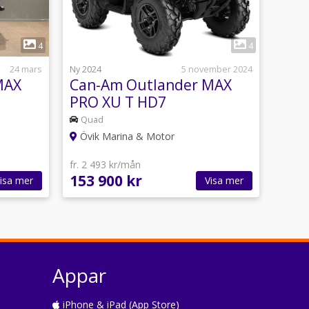
1
4
4
24 mars
Ny 2024
5 november 2024
MAX
Can-Am Outlander MAX
PRO XU T HD7
Quad
Övik Marina & Motor
fr. 2 493 kr/mån
153 900 kr
isa mer
Visa mer
Appar
iPhone & iPad (App Store)