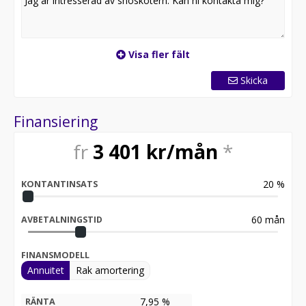
Visa fler fält
Skicka
Finansiering
fr
3 401
kr/mån
*
20
%
KONTANTINSATS
60
mån
AVBETALNINGSTID
FINANSMODELL
Annuitet
Rak amortering
7,95 %
RÄNTA