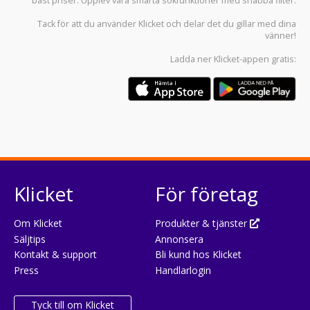
bäst priser. Upplev våra smarta sökfunktioner med snabba filter.
Tack för att du använder
Klicket
och delar det du gillar med dina
vänner!
Ladda ner
Klicket-appen
gratis:
Klicket
För företag
Om Klicket
Produkter & tjänster
Säljtips
Annonsera
Kontakt & support
Bli kund hos Klicket
Press
Handlarlogin
Tyck till om Klicket