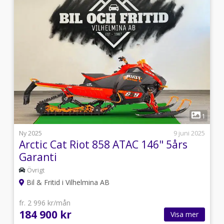
7
1
i
Ny 2025
9 juni 2025
Arctic Cat Riot 858 ATAC 146" 5års
Garanti
Övrigt
Bil & Fritid i Vilhelmina AB
fr. 2 996 kr/mån
184 900 kr
Visa mer