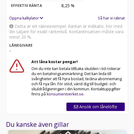
8,25
%
EFFEKTIV RÄNTA
Öppna kalkylator
Så har vi räknat
Detta är ett räkneexempel. Räntan är indikativ, hör med
din säljare för exakt räntenivå. Kontantinsatsen måste vara
minst 20 %.
LÅNEGIVARE
-
Att låna kostar pengar!
Om du inte kan betala tillbaka skulden i tid riskerar
du en betalningsanmärkning. Det kan leda till
svårigheter att få hyra bostad, teckna abonnemang
och få nya lån. För stöd, vänd dig till budget- och
skuldrådgivningen i din kommun. Kontaktuppgifter
finns på
konsumentverket.se
.
Ansök om lånelöfte
Du kanske även gillar