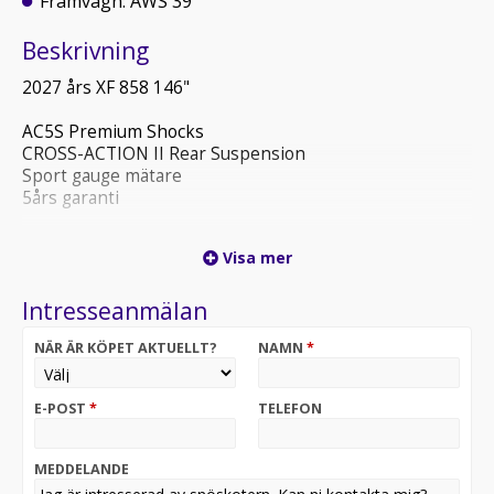
Framvagn: AWS 39
Beskrivning
2027 års XF 858 146"
AC5S Premium Shocks
CROSS-ACTION II Rear Suspension
Sport gauge mätare
5års garanti
Välkommen in till Bil och fritid i Vilhelmina för
Visa mer
provkörning. Vi tar även er Hojj, Atv eller andra fordon i
inbyte och hjälper er med finansieringen!
Intresseanmälan
NÄR ÄR KÖPET AKTUELLT?
NAMN
*
E-POST
*
TELEFON
MEDDELANDE