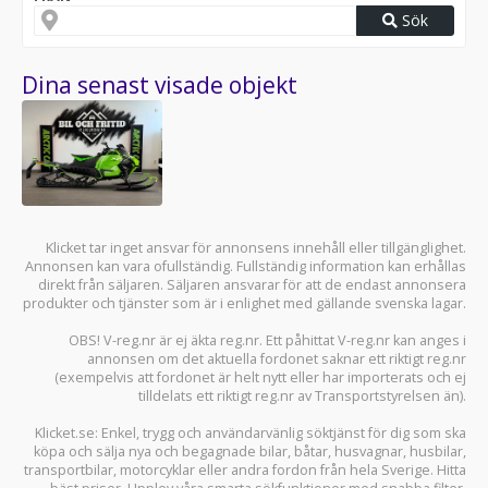
Sök
Dina senast visade objekt
Klicket tar inget ansvar för annonsens innehåll eller tillgänglighet.
Annonsen kan vara ofullständig. Fullständig information kan erhållas
direkt från säljaren. Säljaren ansvarar för att de endast annonsera
produkter och tjänster som är i enlighet med gällande svenska lagar.
OBS! V-reg.nr är ej äkta reg.nr. Ett påhittat V-reg.nr kan anges i
annonsen om det aktuella fordonet saknar ett riktigt reg.nr
(exempelvis att fordonet är helt nytt eller har importerats och ej
tilldelats ett riktigt reg.nr av Transportstyrelsen än).
Klicket.se
: Enkel, trygg och användarvänlig söktjänst för dig som ska
köpa och sälja
nya och begagnade bilar
,
båtar
,
husvagnar
,
husbilar
,
transportbilar
,
motorcyklar
eller andra fordon från hela Sverige. Hitta