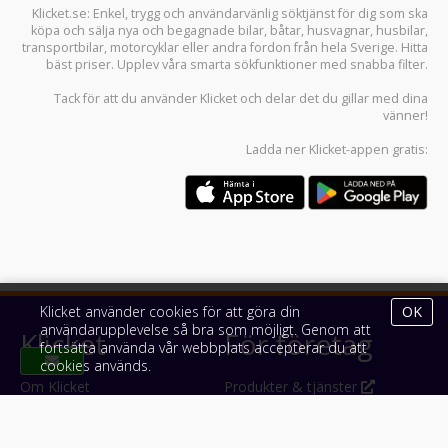
Klicket.se
: Enkel, trygg och användarvänlig söktjänst för dig som ska
köpa och sälja
nya och begagnade bilar
,
båtar
,
husvagnar
,
husbilar
,
transportbilar
,
motorcyklar
eller andra fordon från hela Sverige. Hitta
bäst priser. Upplev våra smarta sökfunktioner med snabba filter.
Tack för att du använder
Klicket
och delar det du gillar med dina
vänner!
Ladda ner
Klicket-appen
gratis:
Klicket använder cookies för att göra din
OK
användarupplevelse så bra som möjligt. Genom att
Klicket
För företag
fortsätta använda vår webbplats accepterar du att
cookies används.
Om Klicket
Produkter & tjänster
Säljtips
Annonsera
Kontakt & support
Bli kund hos Klicket