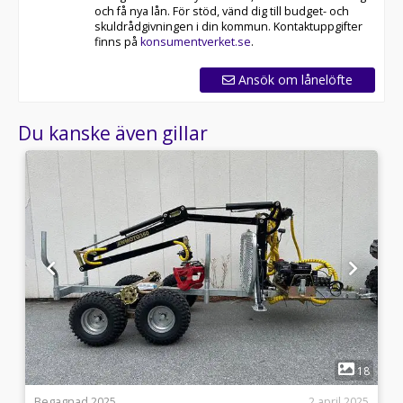
och få nya lån. För stöd, vänd dig till budget- och
skuldrådgivningen i din kommun. Kontaktuppgifter
finns på
konsumentverket.se
.
Ansök om lånelöfte
Du kanske även gillar
1
3
18
5
Begagnad 2025
2 april 2025