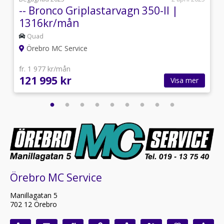
-- Bronco Griplastarvagn 350-II |
1316kr/mån
Quad
Örebro MC Service
fr. 1 977 kr/mån
121 995 kr
Visa mer
Örebro MC Service
Manillagatan 5
702 12 Örebro