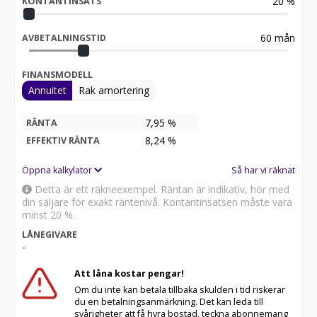
20
%
Eller välj själv hur du vill lägga upp just din finansiering
KONTANTINSATS
Besök gärna vår webbhandel
60
mån
AVBETALNINGSTID
WWW.OREBROMCSERVICE.SE
eller vår butik på Manillagatan 5 i Örebro.
FÖLJ OSS på Facebook och Instagram för att se
FINANSMODELL
vardagen hos Örebro's äldsta MC/Moped-affär.
Annuitet
Rak amortering
CF MOTO
7,95 %
RÄNTA
8,24
%
EFFEKTIV RÄNTA
Öppna kalkylator
Så har vi räknat
Detta är ett räkneexempel. Räntan är indikativ, hör med
din säljare för exakt räntenivå. Kontantinsatsen måste vara
minst 20 %.
LÅNEGIVARE
-
Att låna kostar pengar!
Om du inte kan betala tillbaka skulden i tid riskerar
du en betalningsanmärkning. Det kan leda till
svårigheter att få hyra bostad, teckna abonnemang