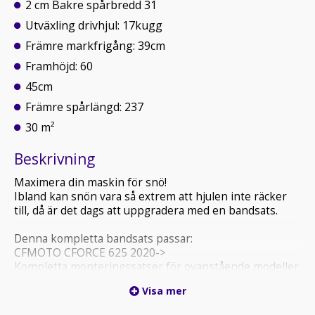
2 cm Bakre spårbredd 31
Utväxling drivhjul: 17kugg
Främre markfrigång: 39cm
Framhöjd: 60
45cm
Främre spårlängd: 237
30 m²
Beskrivning
Maximera din maskin för snö!
Ibland kan snön vara så extrem att hjulen inte räcker
till, då är det dags att uppgradera med en bandsats.
Denna kompletta bandsats passar:
CFMOTO CFORCE 625 2020->
Kompletta monteringssatser för ovanstående modeller
samt installationsguide medföljer.
Visa mer
Nya Camso X4S är nästa generations bandsystem som